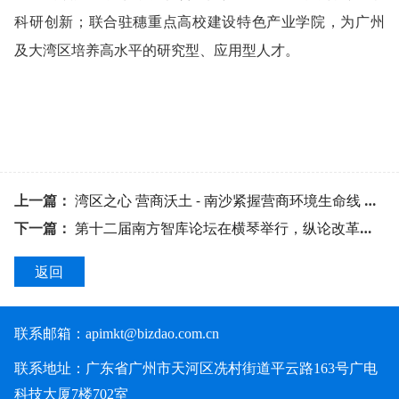
科研创新；联合驻穗重点高校建设特色产业学院，为广州
及大湾区培养高水平的研究型、应用型人才。
上一篇：
湾区之心 营商沃土 - 南沙紧握营商环境生命线 政企同心筑牢高质量发展
下一篇：
第十二届南方智库论坛在横琴举行，纵论改革开放与中国式现代化
返回
联系邮箱：
apimkt@bizdao.com.cn
联系地址：广东省广州市天河区冼村街道平云路163号广电
科技大厦7楼702室